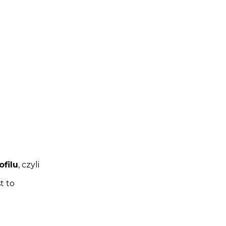
.
ofilu
, czyli
t to