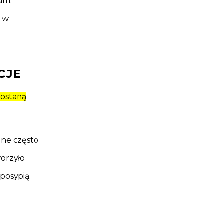
am.
a w
CJE
zostaną
ane często
worzyło
posypią.