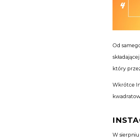
Od samego 
składające
który przez
Wkrótce In
kwadratowej
INSTA
W sierpni