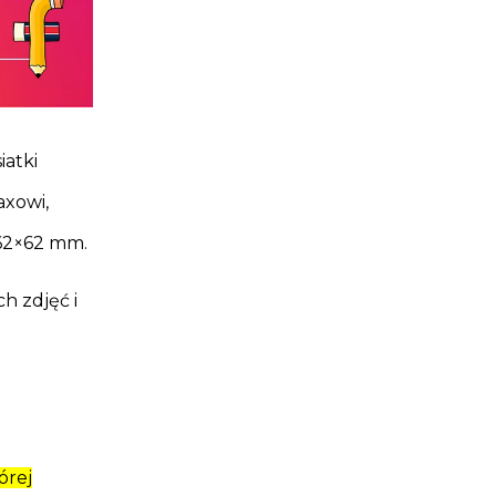
iatki
axowi,
i 62×62 mm.
h zdjęć i
órej