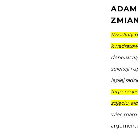
ADAM
ZMIA
Kwadraty p
kwadratowe
denerwując
selekcji i 
lepiej radz
tego, co je
zdjęciu, al
więc mam n
argumentuj