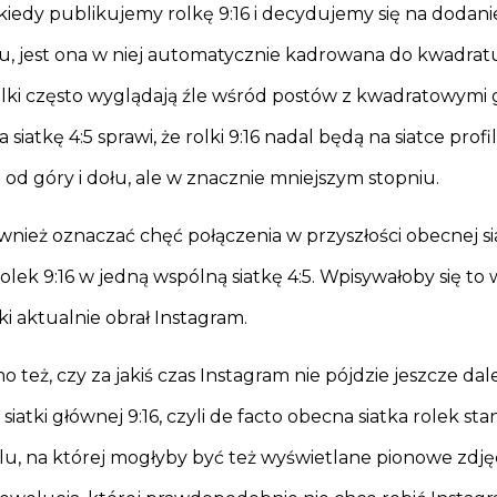
kiedy publikujemy rolkę 9:16 i decydujemy się na dodanie
ilu, jest ona w niej automatycznie kadrowana do kwadratu 
ki często wyglądają źle wśród postów z kwadratowymi g
a siatkę 4:5 sprawi, że rolki 9:16 nadal będą na siatce profi
 od góry i dołu, ale w znacznie mniejszym stopniu.
wnież oznaczać chęć połączenia w przyszłości obecnej sia
ą rolek 9:16 w jedną wspólną siatkę 4:5. Wpisywałoby się to
ki aktualnie obrał Instagram.
 też, czy za jakiś czas Instagram nie pójdzie jeszcze dalej
iatki głównej 9:16, czyli de facto obecna siatka rolek stan
ilu, na której mogłyby być też wyświetlane pionowe zdjęc