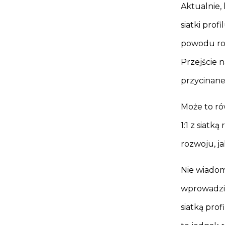
Aktualnie, 
siatki prof
powodu rol
Przejście n
przycinane
Może to ró
1:1 z siatk
rozwoju, ja
Nie wiadomo
wprowadzi s
siatką prof