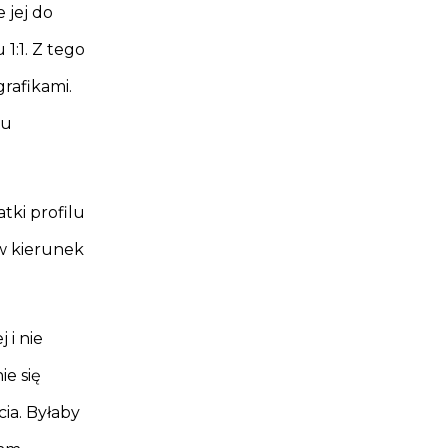
 jej do
1:1. Z tego
rafikami.
lu
tki profilu
 w kierunek
 i nie
ie się
ia. Byłaby