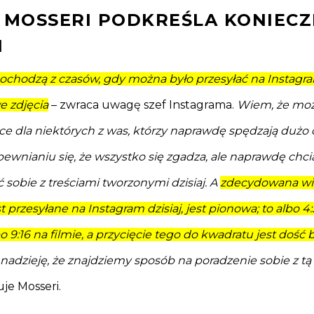
 MOSSERI PODKREŚLA KONIEC
N
ochodzą z czasów, gdy można było przesyłać na Instagra
 zdjęcia
– zwraca uwagę szef Instagrama.
Wiem, że moż
e dla niektórych z was, którzy naprawdę spędzają dużo 
upewnianiu się, że wszystko się zgadza, ale naprawdę chc
ić sobie z treściami tworzonymi dzisiaj. A
zdecydowana wi
st przesyłane na Instagram dzisiaj, jest pionowa; to albo 4:
bo 9:16 na filmie, a przycięcie tego do kwadratu jest dość 
adzieję, że znajdziemy sposób na poradzenie sobie z tą
e Mosseri.