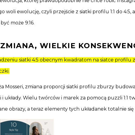
rewolucja, której prawdopodobnie nie chce robić Instagr
 woli ewolucję, czyli przejście z siatki profilu 1:1 do 4:5, 
 być może 9:16.
ZMIANA, WIELKIE KONSEKWEN
zeniu siatki 4:5 obecnym kwadratom na siatce profilu 
zki.
a Mosseri, zmiana proporcji siatki profilu zburzy budow
ki i układy. Wielu twórców i marek za pomocą puzzli 1:1 t
e obrazy, a teraz elementy tych układanek totalnie się 