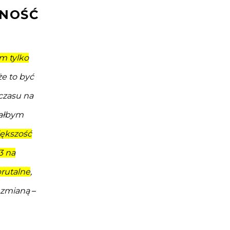
ZNOŚĆ
m tylko
e to być
czasu na
iałbym
ększość
3 na
brutalne
,
 zmianą
–