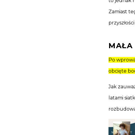
to jednak 
Zamiast tego
przyszłości
MAŁA 
Po wprowad
obcięte boc
Jak zauważ
latami siat
rozbudowan