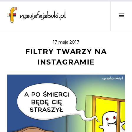
Skip
to
Me
content
blo
Rys
fej
17 maja 2017
FILTRY TWARZY NA
INSTAGRAMIE